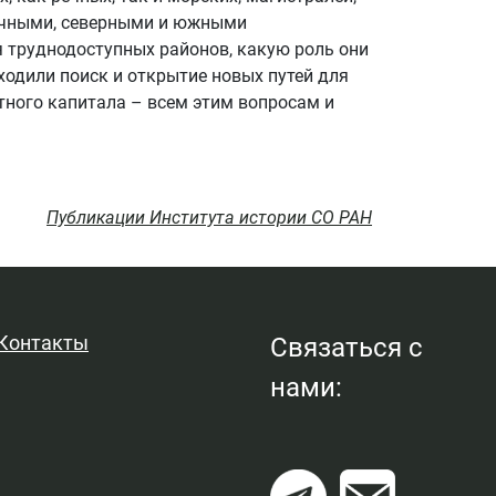
очными, северными и южными
 труднодоступных районов, какую роль они
ходили поиск и открытие новых путей для
тного капитала – всем этим вопросам и
Публикации Института истории СО РАН
Контакты
Связаться с
нами: