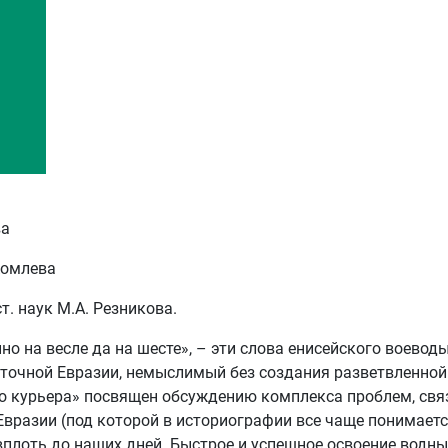
ва
 Комлева
т. наук М.А. Резникова.
нно на весле да на шесте», – эти слова енисейского воев
точной Евразии, немыслимый без создания разветвленной
о курьера» посвящен обсуждению комплекса проблем, свя
вразии (под которой в историографии все чаще понимает
плоть до наших дней. Быстрое и успешное освоение водных,