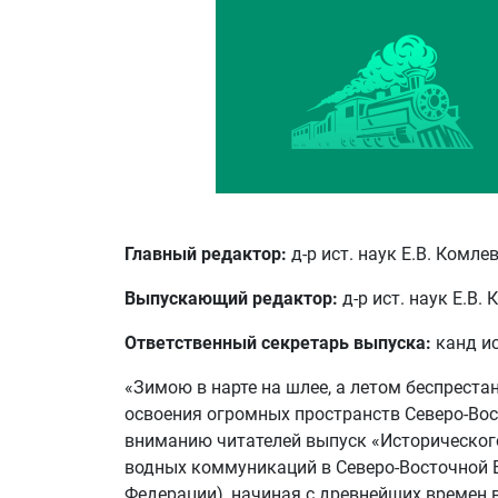
Главный редактор:
д-р ист. наук Е.В. Комле
Выпускающий редактор:
д-р ист. наук Е.В.
Ответственный секретарь выпуска:
канд ис
«Зимою в нарте на шлее, а летом беспреста
освоения огромных пространств Северо-Вос
вниманию читателей выпуск «Историческог
водных коммуникаций в Северо-Восточной Е
Федерации), начиная с древнейших времен в