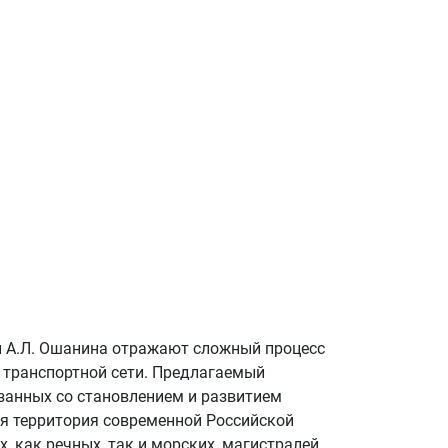
оды А.Л. Ошанина отражают сложный процесс
 транспортной сети. Предлагаемый
занных со становлением и развитием
ся территория современной Российской
 как речных, так и морских, магистралей,