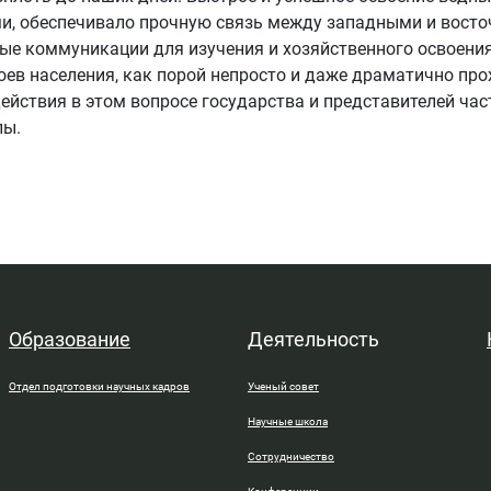
и, обеспечивало прочную связь между западными и вост
е коммуникации для изучения и хозяйственного освоения
оев населения, как порой непросто и даже драматично про
ействия в этом вопросе государства и представителей час
лы.
Образование
Деятельность
Отдел подготовки научных кадров
Ученый совет
Научные школа
Сотрудничество