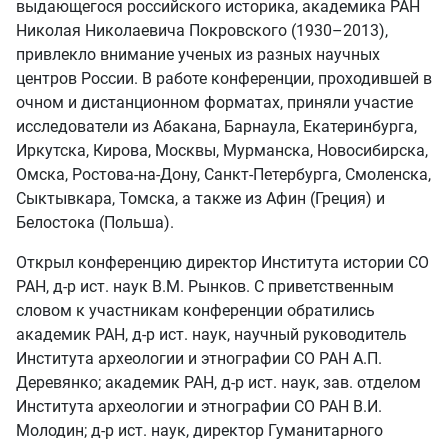
выдающегося российского историка, академика РАН
Николая Николаевича Покровского (1930–2013),
привлекло внимание ученых из разных научных
центров России. В работе конференции, проходившей в
очном и дистанционном форматах, приняли участие
исследователи из Абакана, Барнаула, Екатеринбурга,
Иркутска, Кирова, Москвы, Мурманска, Новосибирска,
Омска, Ростова‑на‑Дону, Санкт-Петербурга, Смоленска,
Сыктывкара, Томска, а также из Афин (Греция) и
Белостока (Польша).
Открыл конференцию директор Института истории СО
РАН, д‑р ист. наук В.М. Рынков. С приветственным
словом к участникам конференции обратились
академик РАН, д‑р ист. наук, научный руководитель
Института археологии и этнографии СО РАН А.П.
Деревянко; академик РАН, д‑р ист. наук, зав. отделом
Института археологии и этнографии СО РАН В.И.
Молодин; д‑р ист. наук, директор Гуманитарного