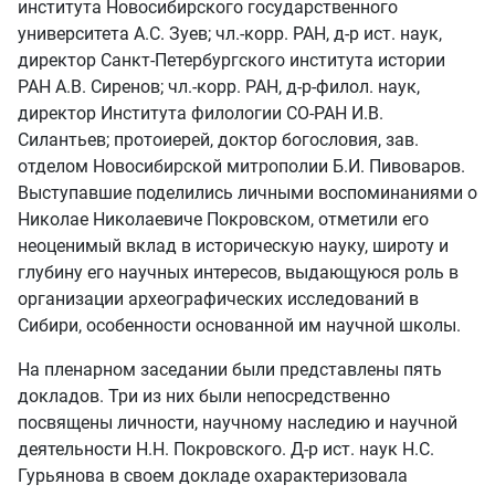
института Новосибирского государственного
университета А.С. Зуев; чл.‑корр. РАН, д‑р ист. наук,
директор Санкт‑Петербургского института истории
РАН А.В. Сиренов; чл.‑корр. РАН, д‑р‑филол. наук,
директор Института филологии СО‑РАН И.В.
Силантьев; протоиерей, доктор богословия, зав.
отделом Новосибирской митрополии Б.И. Пивоваров.
Выступавшие поделились личными воспоминаниями о
Николае Николаевиче Покровском, отметили его
неоценимый вклад в историческую науку, широту и
глубину его научных интересов, выдающуюся роль в
организации археографических исследований в
Сибири, особенности основанной им научной школы.
На пленарном заседании были представлены пять
докладов. Три из них были непосредственно
посвящены личности, научному наследию и научной
деятельности Н.Н. Покровского. Д‑р ист. наук Н.С.
Гурьянова в своем докладе охарактеризовала