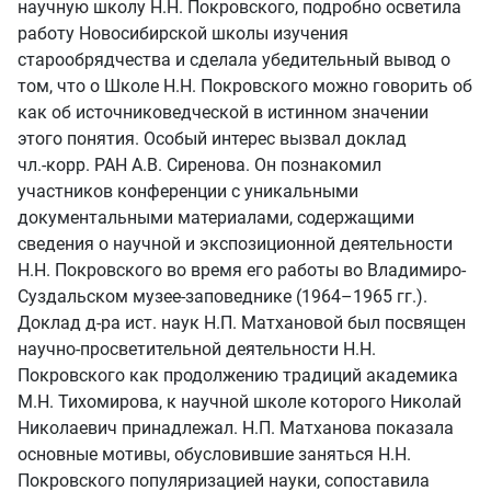
научную школу Н.Н. Покровского, подробно осветила
работу Новосибирской школы изучения
старообрядчества и сделала убедительный вывод о
том, что о Школе Н.Н. Покровского можно говорить об
как об источниковедческой в истинном значении
этого понятия. Особый интерес вызвал доклад
чл.‑корр. РАН А.В. Сиренова. Он познакомил
участников конференции с уникальными
документальными материалами, содержащими
сведения о научной и экспозиционной деятельности
Н.Н. Покровского во время его работы во Владимиро-
Суздальском музее-заповеднике (1964–1965 гг.).
Доклад д‑ра ист. наук Н.П. Матхановой был посвящен
научно-просветительной деятельности Н.Н.
Покровского как продолжению традиций академика
М.Н. Тихомирова, к научной школе которого Николай
Николаевич принадлежал. Н.П. Матханова показала
основные мотивы, обусловившие заняться Н.Н.
Покровского популяризацией науки, сопоставила