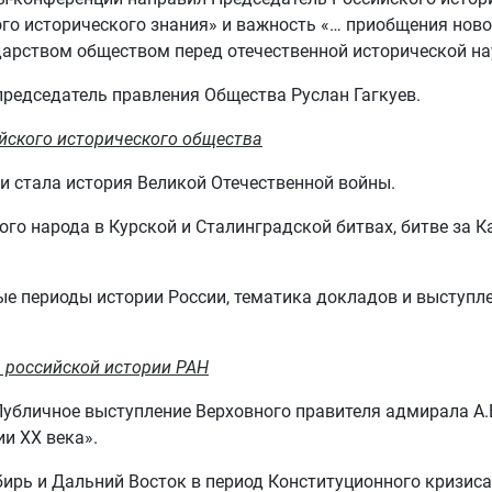
го исторического знания» и важность «… приобщения нов
дарством обществом перед отечественной исторической на
редседатель правления Общества Руслан Гагкуев.
ийского исторического общества
 стала история Великой Отечественной войны.
ского народа в Курской и Сталинградской битвах, битве за
е периоды истории России, тематика докладов и выступл
 российской истории РАН
убличное выступление Верховного правителя адмирала А.
ии ХХ века».
ирь и Дальний Восток в период Конституционного кризиса 