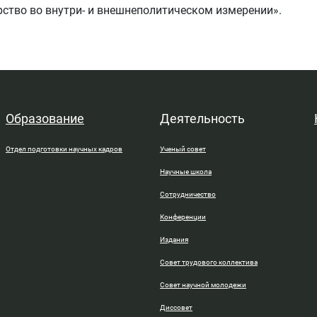
арство во внутри- и внешнеполитическом измерении».
Образование
Деятельность
Отдел подготовки научных кадров
Ученый совет
Научные школа
Сотрудничество
Конференции
Издания
Совет трудового коллектива
Совет научной молодежи
Диссовет