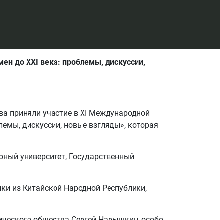
н до XXI века: проблемы, дискуссии,
ьева приняли участие в XI Международной
лемы, дискуссии, новые взгляды», которая
рный университет, Государственный
ки из Китайской Народной Республики,
ического общества Сергей Нарышкин, особо