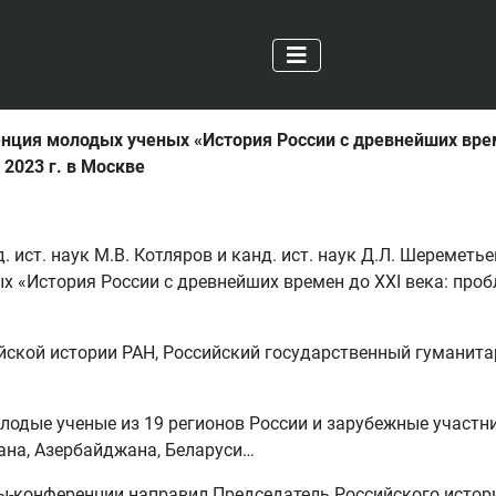
ция молодых ученых «История России с древнейших време
2023 г. в Москве
. ист. наук М.В. Котляров и канд. ист. наук Д.Л. Шеремет
 «История России с древнейших времен до XXI века: проб
ской истории РАН, Российский государственный гуманита
одые ученые из 19 регионов России и зарубежные участни
тана, Азербайджана, Беларуси…
ы-конференции направил Председатель Российского истор