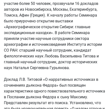
участие более 50 человек, прозвучали 16 докладов
авторов из Новосибирска, Москвы, Екатеринбурга,
Томска, Афин (Греция). К началу работы Семинара
было приурочено открытие выставки
«Археографическое открытие Сибири: главные
экспедиционные находки». В работе Семинара
приняли участие научные сотрудники сектора
археографии и источниковедения Института истории
СО РАН: старший научный сотрудник, кандидат
филологических наук Любовь Васильевна Титова и
главный научный сотрудник, доктор исторических
наук Наталья Сергеевна Гурьянова.
Доклад Л.В. Титовой «О нарративных источниках в
сочинениях дьякона Федора» был посвящен
характеристике одного повествовательного источника
в Послании дьякона Федора к сыну Максиму.
Представлен результат его поиска. Установлено, что
это была нравоучительная повесть «О малом отроце и