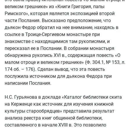
великом грешнике» из «Книги Григория, папы
Римского», которая является экспозицией второй
части Послания. Высказано предположение, что
дьякон Федор обратил на нее внимание, находясь в
ссылке в Троице-Сергиевом монастыре при
знакомстве с находящимися там рукописями, и
пересказал ее в Послании. В собрании монастыря
обнаружена рукопись XVI в., содержащая повесть «О
малом отроце и великом грешнике» (Ф. 304.1, № 153, л.
174 об. – 176). Сделан вывод, что эта повесть
послужила источником для дьякона Федора при
написании Послания.
Н.С. Гурьянова в докладе «Каталог библиотеки скита
на Керженце как источник для изучения книжной
культуры старообрядцев» представила результат
анализа реестра книг общинной библиотеки,
составленного в начале XVIII в. Это позволило