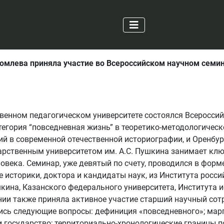
Комлева приняла участие во Всероссийском научном семин
ственном педагогическом университете состоялся Всеросси
тегория “повседневная жизнь” в теоретико-методологическ
й в современной отечественной историографии, и Оренбу
арственным университетом им. А.С. Пушкина занимает клю
века. Семинар, уже девятый по счету, проводился в форме
 историки, доктора и кандидаты наук, из Института росси
шкина, Казанского федерального университета, Института и
ии также приняла активное участие старший научный сотру
сь следующие вопросы: дефиниция «повседневного»; марг
и государство; территориально-хронологические границы п