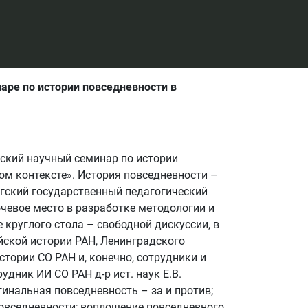
аре по истории повседневности в
йский научный семинар по истории
ом контексте». История повседневности –
ргский государственный педагогический
чевое место в разработке методологии и
 круглого стола – свободной дискуссии, в
йской истории РАН, Ленинградского
стории СО РАН и, конечно, сотрудники и
дник ИИ СО РАН д-р ист. наук Е.В.
инальная повседневность – за и против;
овседневности; воплощение повседневного.