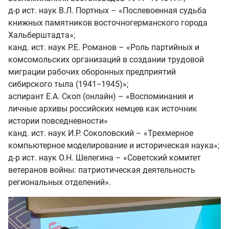
д-р ист. наук В.Л. Портных – «Послевоенная судьба
книжных памятников восточногерманского города
Хальберштадта»;
канд. ист. наук Р.Е. Романов – «Роль партийных и
комсомольских организаций в создании трудовой
миграции рабочих оборонных предприятий
сибирского тыла (1941−1945)»;
аспирант Е.А. Скоп (онлайн) – «Воспоминания и
личные архивы российских немцев как источник
истории повседневности»
канд. ист. наук И.Р. Соколовский – «Трехмерное
компьютерное моделирование и историческая наука»;
д-р ист. наук О.Н. Шелегина – «Советский комитет
ветеранов войны: патриотическая деятельность
региональных отделений».