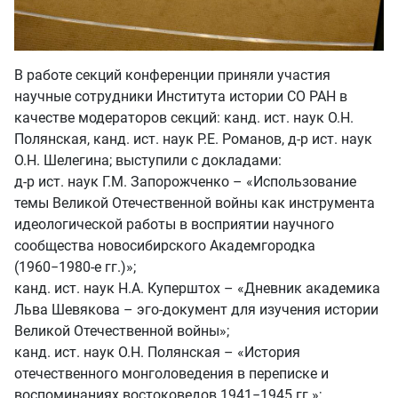
В работе секций конференции приняли участия
научные сотрудники Института истории СО РАН в
качестве модераторов секций: канд. ист. наук О.Н.
Полянская, канд. ист. наук Р.Е. Романов, д-р ист. наук
О.Н. Шелегина; выступили с докладами:
д-р ист. наук Г.М. Запорожченко – «Использование
темы Великой Отечественной войны как инструмента
идеологической работы в восприятии научного
сообщества новосибирского Академгородка
(1960−1980-е гг.)»;
канд. ист. наук Н.А. Куперштох – «Дневник академика
Льва Шевякова – эго-документ для изучения истории
Великой Отечественной войны»;
канд. ист. наук О.Н. Полянская – «История
отечественного монголоведения в переписке и
воспоминаниях востоковедов 1941−1945 гг.»;