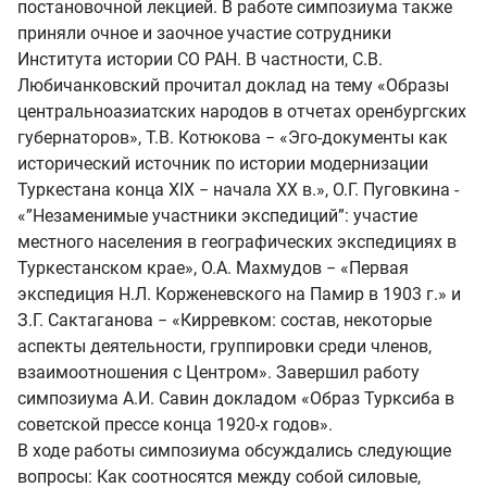
постановочной лекцией. В работе симпозиума также
приняли очное и заочное участие сотрудники
Института истории СО РАН. В частности, С.В.
Любичанковский прочитал доклад на тему «Образы
центральноазиатских народов в отчетах оренбургских
губернаторов», Т.В. Котюкова − «Эго-документы как
исторический источник по истории модернизации
Туркестана конца XIX − начала ХХ в.», О.Г. Пуговкина -
«”Незаменимые участники экспедиций”: участие
местного населения в географических экспедициях в
Туркестанском крае», О.А. Махмудов − «Первая
экспедиция Н.Л. Корженевского на Памир в 1903 г.» и
З.Г. Сактаганова − «Кирревком: состав, некоторые
аспекты деятельности, группировки среди членов,
взаимоотношения с Центром». Завершил работу
симпозиума А.И. Савин докладом «Образ Турксиба в
советской прессе конца 1920-х годов».
В ходе работы симпозиума обсуждались следующие
вопросы: Как соотносятся между собой силовые,