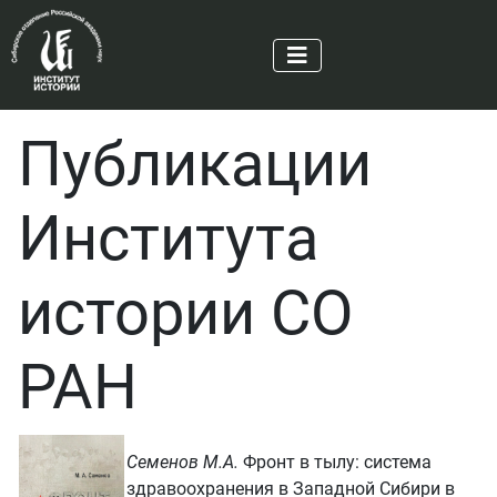
Публикации
Института
истории СО
РАН
Семенов М.А.
Фронт в тылу: система
здравоохранения в Западной Сибири в