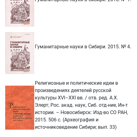
Гуманитарные науки в Сибири. 2015. № 4.
Религиозные и политические идеи в
произведениях деятелей русской
культуры XVI–XXI вв. / отв. ред. А.Х.
Элерт; Рос. акад. наук, Сиб. отд-ние, Ин-т
истории. – Новосибирск: Изд-во СО РАН,
2015. 506 с. (Археография и
источниковедение Сибири; вып. 33)