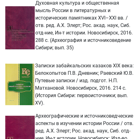
Духовная культура и общественная
мысль России в литературных и
исторических памятниках XVI–XXI вв. /
отв. ред. А.Х. Элерт; Рос. акад. наук, Сиб.
отд-ние, Ин-т истории. Новосибирск, 2016.
288 с. (Археография и источниковедение
Сибири; вып. 35)
Записки забайкальских казаков XIX века:
Белокопытов П.В. Дневник; Раевский Ю.В.
Путевые записки / изд. подгот. Н.П.
Матхановой. Новосибирск, 2016. 214 с.
(История Сибири: первоисточники; вып.
XV).
Археографические и источниковедческие
аспекты в изучении истории России / отв.
ред. А.Х. Элерт; Рос. акад. наук, Сиб. отд-
ние, Ин-т истории. Новосибирск: Изд-во